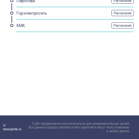
Пирогова
Расписание
Горэлектросеть
Расписание
КМК
Расписание
Сайт предназначен исключительно для ознакомительных целей.
©
Все данные предоставляются без гарантий и могут быть изменены
transporte.ru
в любое время.