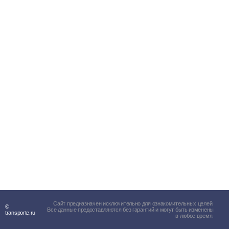
Сайт предназначен исключительно для ознакомительных целей.
©
Все данные предоставляются без гарантий и могут быть изменены
transporte.ru
в любое время.