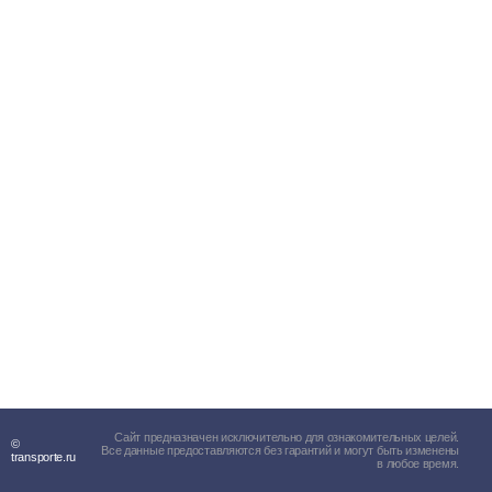
Сайт предназначен исключительно для ознакомительных целей.
©
Все данные предоставляются без гарантий и могут быть изменены
transporte.ru
в любое время.