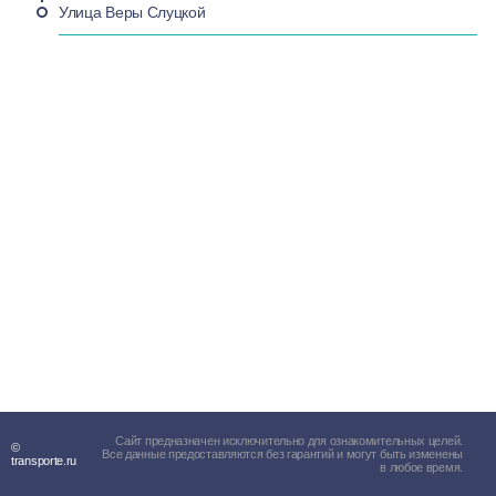
Улица Веры Слуцкой
Сайт предназначен исключительно для ознакомительных целей.
©
Все данные предоставляются без гарантий и могут быть изменены
transporte.ru
в любое время.