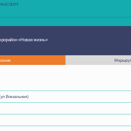
РАНСПОРТ
крорайон «Новая жизнь»
сание
Маршрут
ул.Вокзальная)