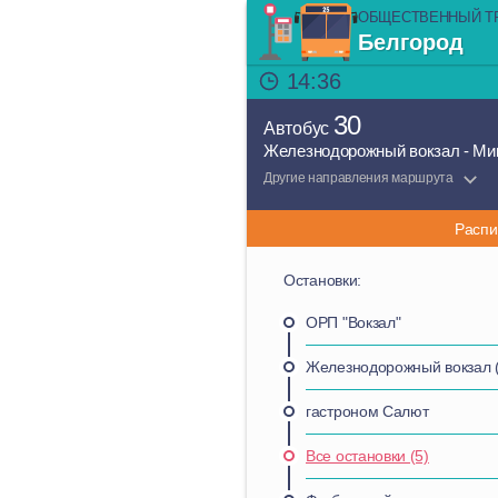
ОБЩЕСТВЕННЫЙ Т
Белгород
14:36
30
Автобус
Железнодорожный вокзал - Ми
Другие направления маршрута
Распи
Остановки:
ОРП "Вокзал"
Железнодорожный вокзал (
гастроном Салют
Все остановки (5)